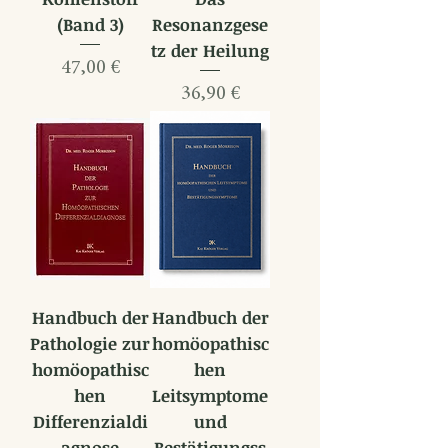
(Band 3)
Resonanzgese
tz der Heilung
Preis
47,00 €
Preis
36,90 €
Handbuch der
Handbuch der
Pathologie zur
homöopathisc
homöopathisc
hen
hen
Leitsymptome
Differenzialdi
und
agnose
Bestätigungss