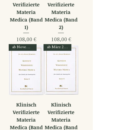
Verifizierte
Verifizierte
Materia
Materia
Medica (Band
Medica (Band
1)
2)
Preis
Preis
108,00 €
108,00 €
ab November 2026
ab März 2027
Klinisch
Klinisch
Verifizierte
Verifizierte
Materia
Materia
Medica (Band
Medica (Band