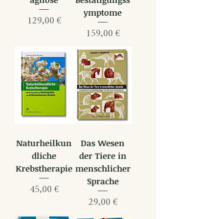
ymptome
Preis
129,00 €
Preis
159,00 €
Naturheilkun
Das Wesen
dliche
der Tiere in
Krebstherapie
menschlicher
Sprache
Preis
45,00 €
Preis
29,00 €