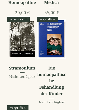
Homöopathie
Medica
Preis
Preis
20,00 €
55,00 €
ausverkauft
vergriffen
Stramonium
Die
homöopathisc
Nicht verfügbar
he
Behandlung
der Kinder
Nicht verfügbar
vergriffen