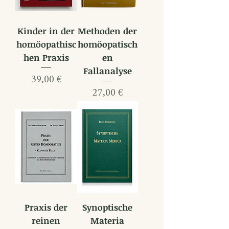
Kinder in der
Methoden der
homöopathisc
homöopatisch
hen Praxis
en
Fallanalyse
Preis
39,00 €
Preis
27,00 €
Praxis der
Synoptische
reinen
Materia