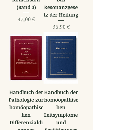
(Band 3)
Resonanzgese
tz der Heilung
Preis
47,00 €
Preis
36,90 €
Handbuch der
Handbuch der
Pathologie zur
homöopathisc
homöopathisc
hen
hen
Leitsymptome
Differenzialdi
und
agnose
Bestätigungss