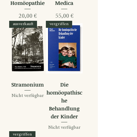
Homöopathie
Medica
Preis
Preis
20,00 €
55,00 €
ausverkauft
vergriffen
Stramonium
Die
homöopathisc
Nicht verfügbar
he
Behandlung
der Kinder
Nicht verfügbar
vergriffen