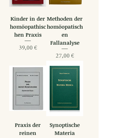
Kinder in der
Methoden der
homöopathisc
homöopatisch
hen Praxis
en
Fallanalyse
Preis
39,00 €
Preis
27,00 €
Praxis der
Synoptische
reinen
Materia