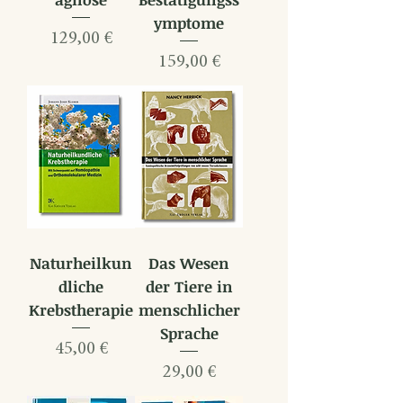
ymptome
Preis
129,00 €
Preis
159,00 €
Naturheilkun
Das Wesen
dliche
der Tiere in
Krebstherapie
menschlicher
Sprache
Preis
45,00 €
Preis
29,00 €