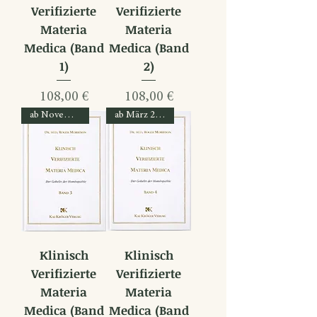
Verifizierte
Verifizierte
Materia
Materia
Medica (Band
Medica (Band
1)
2)
Preis
Preis
108,00 €
108,00 €
ab November 2026
ab März 2027
Klinisch
Klinisch
Verifizierte
Verifizierte
Materia
Materia
Medica (Band
Medica (Band